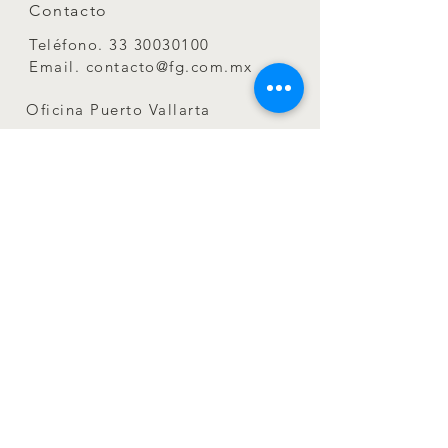
Contacto
Teléfono.
33 30030100
Email.
contacto@fg.com.mx
Oficina Puerto Vallarta
Paseo de los Cocoteros No. 85
Sur L-11
Centro Comercial Paradise
Village Plaza
Nuevo Vallarta Nay. Mx. C.P.
63732
Contacto
Teléfono.
322 297 2095
Email.
contacto@fg.com.mx
Términos y condiciones
Aviso de Privacidad
© 2021 para FG. Creado por
NetVaIT